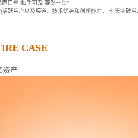
品牌口号“
触手可及 泰然一生”
活跃用户以及渠道、技术优势和创新能力， 七天突破用户数”5
。
IRE CASE
亿资产