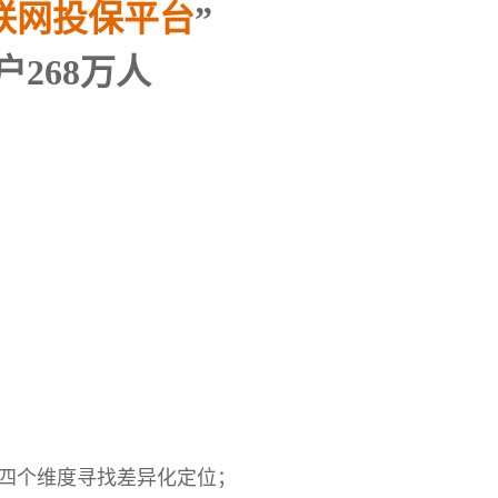
联网投保平台
”
户268万人
？
四个维度寻找差异化定位；