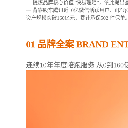
—
提炼品牌核心价值“快易理赔”，依此提出
—
背靠股东腾讯近10亿微信活跃用户、8亿QQ
资产规模突破160亿元，累计承保502 件保单
01 品牌全案 BRAND ENT
连续10年年度陪跑服务 从0到160