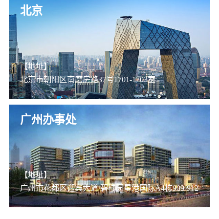
北京
【地址】
北京市朝阳区南磨房路37号1701-1703室
广州办事处
【地址】
广州市花都区迎宾大道 碧桂园星港国际A4栋909-912